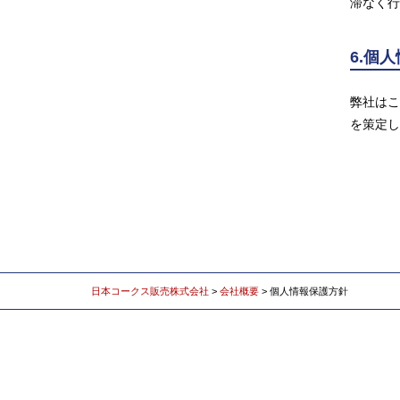
滞なく行
6.個
弊社はこ
を策定し
日本コークス販売株式会社
>
会社概要
>
個人情報保護方針